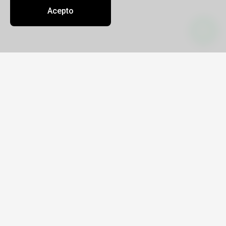
Acepto
Contacto
Sobre nosotros
Oficinas
info@treiaviajes.tur.ar
+5493516527944
Ruda Natalia Soledad
Legajo 13309
CUIT 27-27246028-6
Av. La Voz del Interior 6608
9 a 18hs
Enlaces